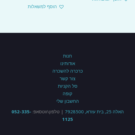
הוסף למשאלות
חנות
אודותינו
כרכרה להשכרה
צור קשר
סל הקניות
קופה
החשבון שלי
האלה 25, בית עזרא, 7928500
| טלפון\ווטסאפ:
052-335-
1125