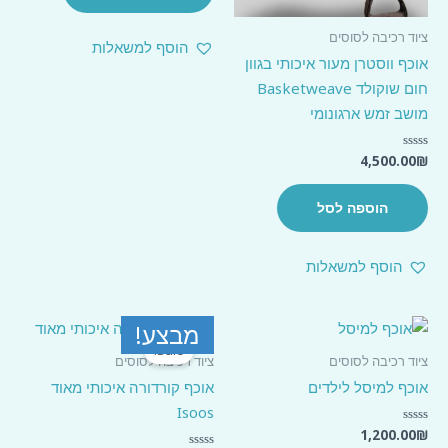
ציוד רכיבה לסוסים
הוסף למשאלות
אוכף ווסטרן מעור איכותי בגוון
חום שוקולד Basketweave
מושב זמש ארגונומי
4,500.00
₪
דורג
0
מתוך
5
הוספה לסל
הוסף למשאלות
מבצע!
Sale!
ציוד רכיבה לסוסים
ציוד רכיבה לסוסים
אוכף למיסל לילדים
אוכף קורדורה איכותי מאוד
Isoos
1,200.00
₪
דורג
0