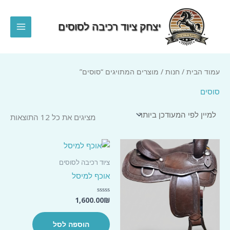
ילוג
תוכן
יצחק ציוד רכיבה לסוסים
MAIN
MENU
עמוד הבית
/
חנות
/ מוצרים המתויגים “סוסים”
סוסים
ממוי
מציגים את כל ⁦12⁩ התוצאות
לפי
הפר
העד
ביו
ציוד רכיבה לסוסים
אוכף למיסל
1,600.00
₪
דורג
0
מתוך
5
הוספה לסל