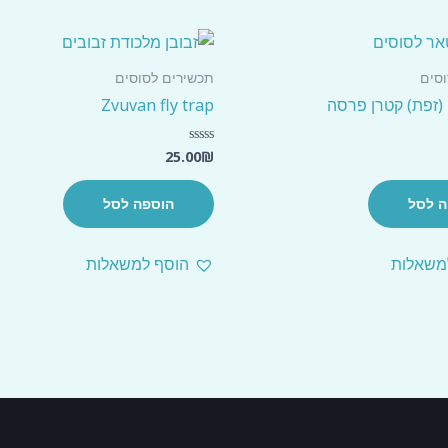
סים
תכשירים לסוסים
Zvuvan fly trap
25.00
₪
דורג
0
מתוך
5
ה לסל
הוספה לסל
משאלות
הוסף למשאלות