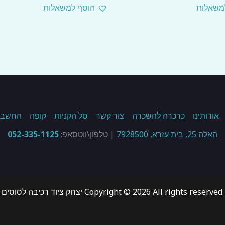
משאלות
הוסף למשאלות
אודותינו
כרכרה להשכרה
צור קשר
סל הקניות
קופה
החשבון
האלה 25, בית עזרא, 7928500
| טלפון\ווטסאפ:
052-335-1125
.Copyright © 2026 All rights reserved יצחק ציוד רכיבה לסוסים