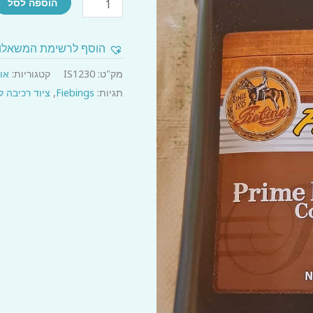
הוספה לסל
של
שמן
הוסף לרשימת המשאלו
אוכפים
מק"ט:
IS1230
קטגוריות:
או
תגיות:
Fiebings
,
ציוד רכיבה ל